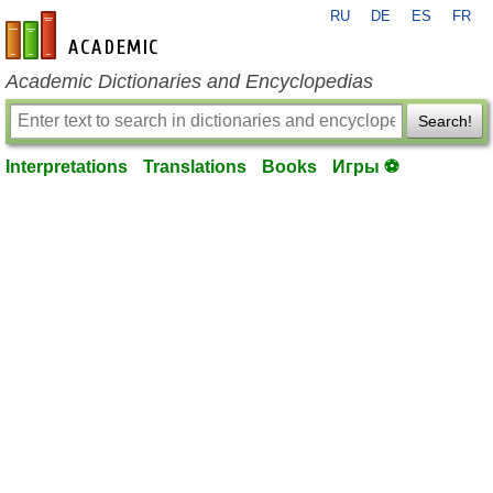
RU
DE
ES
FR
en-academic.com
Academic Dictionaries and Encyclopedias
Search!
Interpretations
Translations
Books
Игры ⚽